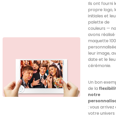
Ils ont fourni 
propre logo, 
initiales et leu
palette de
couleurs — n
avons réalisé
maquette 100
personnalisé
leur image, a
date et le lieu
cérémonie.
Un bon exem
de la
flexibil
notre
personnalis
: vous arrivez
votre univers