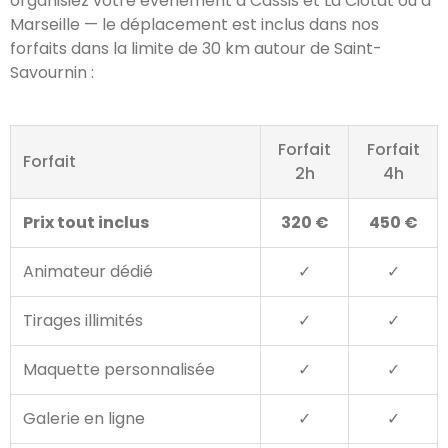
organisiez votre événement à Cassis et La Ciotat ou à
Marseille — le déplacement est inclus dans nos
forfaits dans la limite de 30 km autour de Saint-
Savournin :
Forfait
Forfait
Forfait
2h
4h
Prix tout inclus
320 €
450 €
Animateur dédié
✓
✓
Tirages illimités
✓
✓
Maquette personnalisée
✓
✓
Galerie en ligne
✓
✓